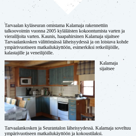
Tarvaalan kyläseuran omistama Kalamaja rakennettiin
talkoovoimin vuonna 2005 kyläläisten kokoontumista varten ja
vierailijoita varten. Kaunis, haapahirsinen Kalamaja sijaitsee
Tarvaalankosken välittömässä läheisyydessä ja on loistava kohde
ympärivuotiseen matkailukäyttöön, esimerkiksi retkeilijöille,
kalastajille ja veneilijöille.
Kalamaja
sijaitsee
Tarvaalankosken ja Seurantalon läheisyydessä. Kalamaja soveltuu
ympärivuotiseen matkailukäyttöön ja kokoustilaksi.